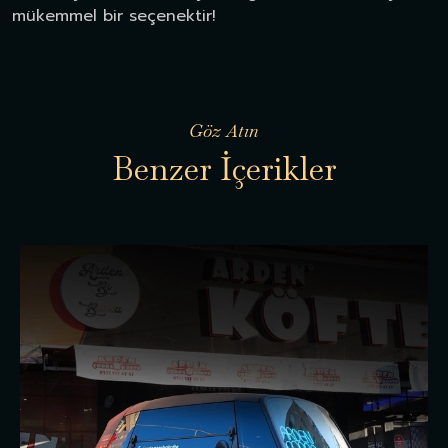
mükemmel bir seçenektir!
Göz Atın
B
e
n
z
e
r
İ
ç
e
r
i
k
l
e
r