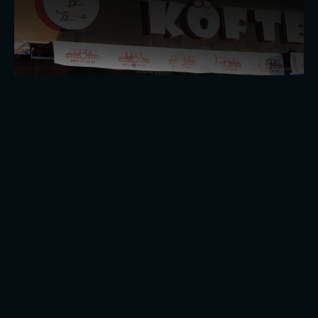
Geleneksel Türk Mutfağından Seçmeler:
Arden Çorba'nın Izgara Menüsü