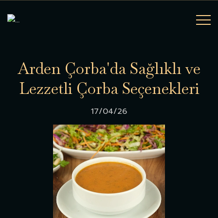
A
r
d
e
n
Ç
o
r
b
a
'
d
a
S
a
ğ
l
ı
k
l
ı
v
e
L
e
z
z
e
t
l
i
Ç
o
r
b
a
S
e
ç
e
n
e
k
l
e
r
i
17/04/26