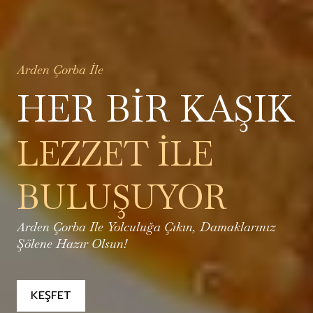
Arden Çorba İle
HER BIR KAŞIK
LEZZET İLE
BULUŞUYOR
NIZ
Arden Çorba Ile Yolculuğa Çıkın, Damaklarınız
Şölene Hazır Olsun!
KEŞFET